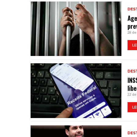
DES
Age
pre
28 de
LE
DES
INS
lib
22 de
LE
DES