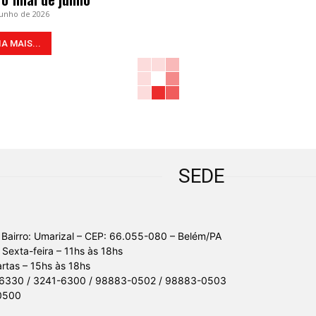
junho de 2026
IA MAIS...
SEDE
 Bairro: Umarizal – CEP: 66.055-080 – Belém/PA
Sexta-feira – 11hs às 18hs
tas – 15hs às 18hs
-6330 / 3241-6300 / 98883-0502 / 98883-0503
0500