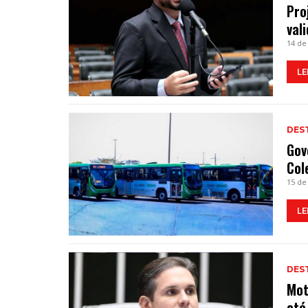
Pro
val
14 de
LE
DES
Gov
Col
15 de
LE
DES
Mot
até