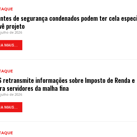
TAQUE
ntes de segurança condenados podem ter cela especi
vê projeto
 julho de 2026
IA MAIS...
TAQUE
S retransmite informações sobre Imposto de Renda e
era servidores da malha fina
 julho de 2026
IA MAIS...
TAQUE