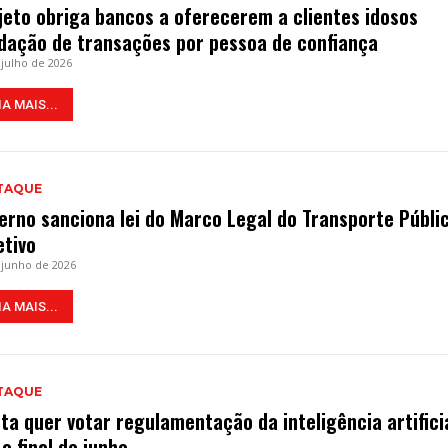
jeto obriga bancos a oferecerem a clientes idosos
idação de transações por pessoa de confiança
 julho de 2026
IA MAIS...
TAQUE
erno sanciona lei do Marco Legal do Transporte Públi
etivo
 junho de 2026
IA MAIS...
TAQUE
ta quer votar regulamentação da inteligência artifici
 o final de junho