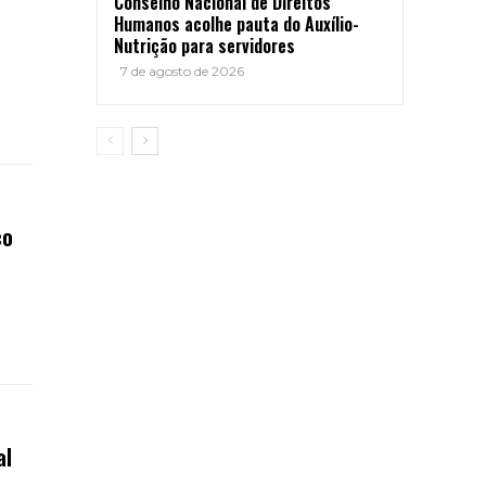
Conselho Nacional de Direitos
Humanos acolhe pauta do Auxílio-
Nutrição para servidores
7 de agosto de 2026
co
al