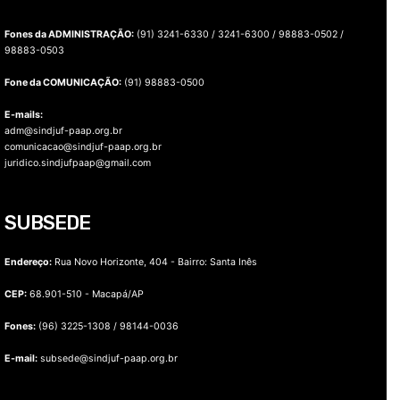
Fones da ADMINISTRAÇÃO:
(91) 3241-6330 / 3241-6300 / 98883-0502 /
98883-0503
Fone da COMUNICAÇÃO:
(91) 98883-0500
E-mails:
adm@sindjuf-paap.org.br
comunicacao@sindjuf-paap.org.br
juridico.sindjufpaap@gmail.com
SUBSEDE
Endereço:
Rua Novo Horizonte, 404 - Bairro: Santa Inês
CEP:
68.901-510 - Macapá/AP
Fones:
(96) 3225-1308 / 98144-0036
E-mail:
subsede@sindjuf-paap.org.br