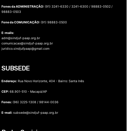
Fones da ADMINISTRAÇÃO:
(91) 3241-6330 / 3241-6300 / 98883-0502 /
98883-0503
Fone da COMUNICAÇÃO:
(91) 98883-0500
E-mails:
adm@sindjuf-paap.org.br
comunicacao@sindjuf-paap.org.br
juridico.sindjufpaap@gmail.com
SUBSEDE
Endereço:
Rua Novo Horizonte, 404 - Bairro: Santa Inês
CEP:
68.901-510 - Macapá/AP
Fones:
(96) 3225-1308 / 98144-0036
E-mail:
subsede@sindjuf-paap.org.br