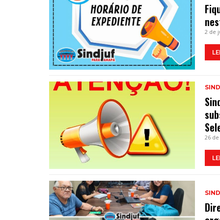
Fiq
nes
2 de 
LE
SIN
Sin
sub
Sel
26 de
LE
SIN
Dir