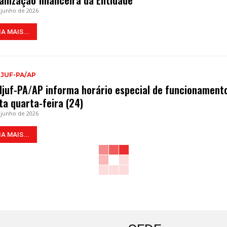
anização financeira da Entidade
 junho de 2026
IA MAIS...
DJUF-PA/AP
djuf-PA/AP informa horário especial de funcionament
ta quarta-feira (24)
 junho de 2026
IA MAIS...