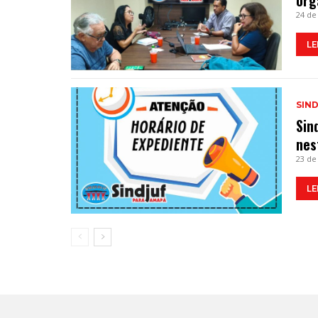
org
24 de
LE
SIN
Sin
nes
23 de
LE