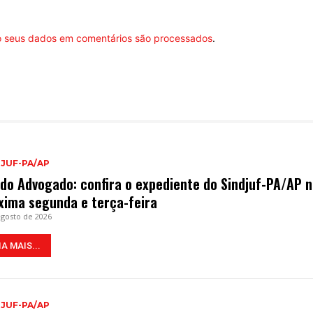
 seus dados em comentários são processados
.
DJUF-PA/AP
 do Advogado: confira o expediente do Sindjuf-PA/AP 
xima segunda e terça-feira
agosto de 2026
IA MAIS...
DJUF-PA/AP