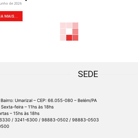
junho de 2026
IA MAIS...
SEDE
 Bairro: Umarizal – CEP: 66.055-080 – Belém/PA
Sexta-feira – 11hs às 18hs
tas – 15hs às 18hs
-6330 / 3241-6300 / 98883-0502 / 98883-0503
0500