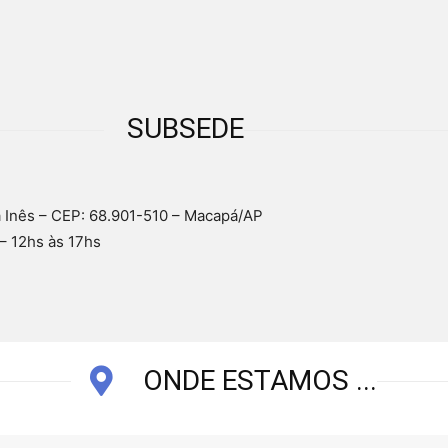
SUBSEDE
a Inês – CEP: 68.901-510 – Macapá/AP
– 12hs às 17hs
ONDE ESTAMOS ...