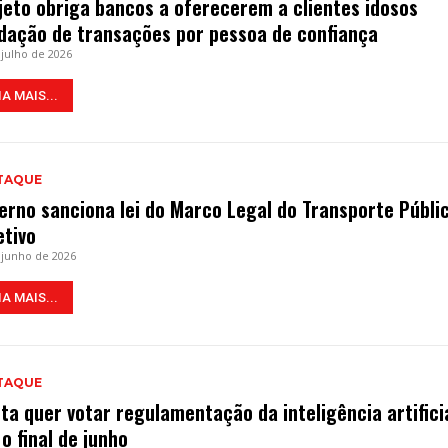
jeto obriga bancos a oferecerem a clientes idosos
idação de transações por pessoa de confiança
 julho de 2026
IA MAIS...
TAQUE
erno sanciona lei do Marco Legal do Transporte Públi
etivo
 junho de 2026
IA MAIS...
TAQUE
ta quer votar regulamentação da inteligência artifici
 o final de junho