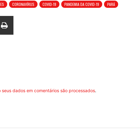
ÕES
CORONAVÍRUS
COVID-19
PANDEMIA DA COVID-19
PARÁ
 seus dados em comentários são processados
.