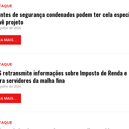
TAQUE
ntes de segurança condenados podem ter cela especi
vê projeto
 julho de 2026
IA MAIS...
TAQUE
S retransmite informações sobre Imposto de Renda e
era servidores da malha fina
 julho de 2026
IA MAIS...
TAQUE