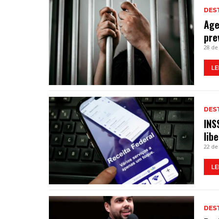
DES
Age
pre
28 de
LE
DES
INS
lib
22 de
LE
DES