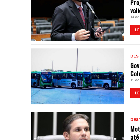
Pro
val
14 de
LE
DES
Gov
Col
15 de
LE
DES
Mot
até