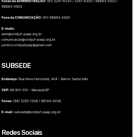
Fones da ADMINISTRAÇÃO:
(91) 3241-6330 / 3241-6300 / 98883-0502 /
98883-0503
Fone da COMUNICAÇÃO:
(91) 98883-0500
E-mails:
adm@sindjuf-paap.org.br
comunicacao@sindjuf-paap.org.br
juridico.sindjufpaap@gmail.com
SUBSEDE
Endereço:
Rua Novo Horizonte, 404 - Bairro: Santa Inês
CEP:
68.901-510 - Macapá/AP
Fones:
(96) 3225-1308 / 98144-0036
E-mail:
subsede@sindjuf-paap.org.br
Redes Sociais