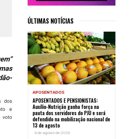
ÚLTIMAS NOTÍCIAS
uem”
emas
dão-
APOSENTADOS
APOSENTADOS E PENSIONISTAS:
s dos
Auxílio-Nutrição ganha força na
nto e
pauta dos servidores do PJU e será
 voto
defendido na mobilização nacional de
13 de agosto
6 de agosto de 2026