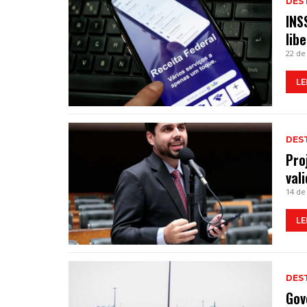
DES
INS
lib
22 de
LE
DES
Pro
val
14 de
LE
DES
Gov