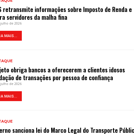
TAQUE
S retransmite informações sobre Imposto de Renda e
era servidores da malha fina
 julho de 2026
IA MAIS...
TAQUE
jeto obriga bancos a oferecerem a clientes idosos
idação de transações por pessoa de confiança
 julho de 2026
IA MAIS...
TAQUE
erno sanciona lei do Marco Legal do Transporte Públi