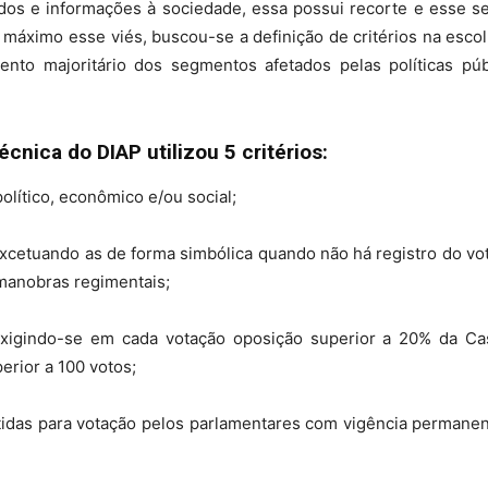
ados e informações à sociedade, essa possui recorte e esse 
 máximo esse viés, buscou-se a definição de critérios na esco
to majoritário dos segmentos afetados pelas políticas públ
cnica do DIAP utilizou 5 critérios:
olítico, econômico e/ou social;
excetuando as de forma simbólica quando não há registro do vo
manobras regimentais;
exigindo-se em cada votação oposição superior a 20% da Ca
rior a 100 votos;
tidas para votação pelos parlamentares com vigência permane