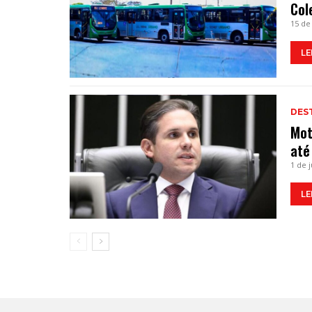
Col
15 de
LE
DES
Mot
até
1 de 
LE