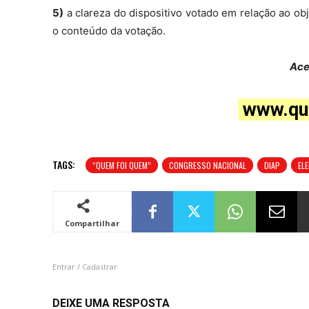
5)
a clareza do dispositivo votado em relação ao ob
o conteúdo da votação.
Ace
www.qu
TAGS:
“QUEM FOI QUEM”
CONGRESSO NACIONAL
DIAP
EL
Compartilhar
Entrar / Cadastrar
DEIXE UMA RESPOSTA