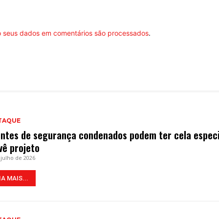
 seus dados em comentários são processados
.
TAQUE
ntes de segurança condenados podem ter cela especi
vê projeto
 julho de 2026
IA MAIS...