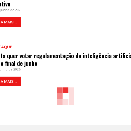
etivo
 junho de 2026
IA MAIS...
TAQUE
ta quer votar regulamentação da inteligência artifici
 o final de junho
junho de 2026
IA MAIS...