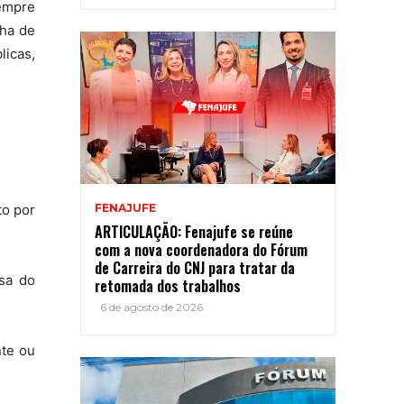
sempre
lha de
icas,
FENAJUFE
to por
ARTICULAÇÃO: Fenajufe se reúne
com a nova coordenadora do Fórum
de Carreira do CNJ para tratar da
sa do
retomada dos trabalhos
6 de agosto de 2026
nte ou