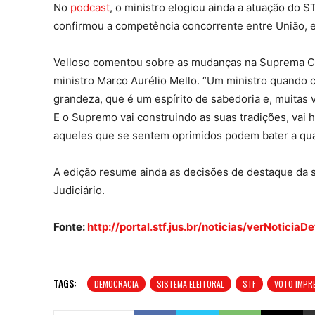
No
podcast
, o ministro elogiou ainda a atuação do 
confirmou a competência concorrente entre União, e
Velloso comentou sobre as mudanças na Suprema Co
ministro Marco Aurélio Mello. “Um ministro quando c
grandeza, que é um espírito de sabedoria e, muitas 
E o Supremo vai construindo as suas tradições, vai h
aqueles que se sentem oprimidos podem bater a qual
A edição resume ainda as decisões de destaque da s
Judiciário.
Fonte:
http://portal.stf.jus.br/noticias/verNotic
TAGS:
DEMOCRACIA
SISTEMA ELEITORAL
STF
VOTO IMPR