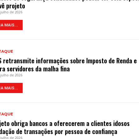
vê projeto
 julho de 2026
IA MAIS...
TAQUE
S retransmite informações sobre Imposto de Renda e
era servidores da malha fina
 julho de 2026
IA MAIS...
TAQUE
jeto obriga bancos a oferecerem a clientes idosos
idação de transações por pessoa de confiança
 julho de 2026