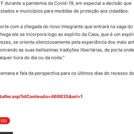
STF durante a pandemia da Covid-19, em especial a decisão que
stados e municípios para medidas de proteção aos cidadãos.
rte com a chegada do novo integrante que entrará na vaga do
hega ele se incorpora logo ao espírito da Casa, que é um espíri
vezes, se orienta silenciosamente pela experiência dos mais ant
onrando as suas belíssimas tradições libertárias, de porta ond
quer hora do dia ou da noite.”
emana e fala da perspectiva para os últimos dias do recesso d
iaDetalhe.asp?idConteudo=469835&ori=1
ESSO