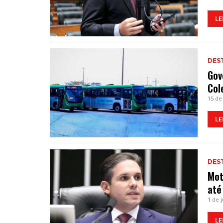
LE
DES
Gov
Col
15 de
LE
DES
Mot
até
1 de 
LE