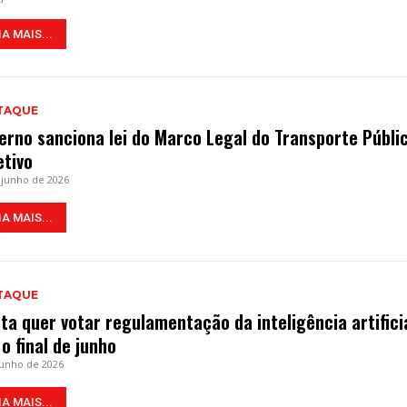
IA MAIS...
TAQUE
erno sanciona lei do Marco Legal do Transporte Públi
etivo
 junho de 2026
IA MAIS...
TAQUE
ta quer votar regulamentação da inteligência artifici
 o final de junho
junho de 2026
IA MAIS...