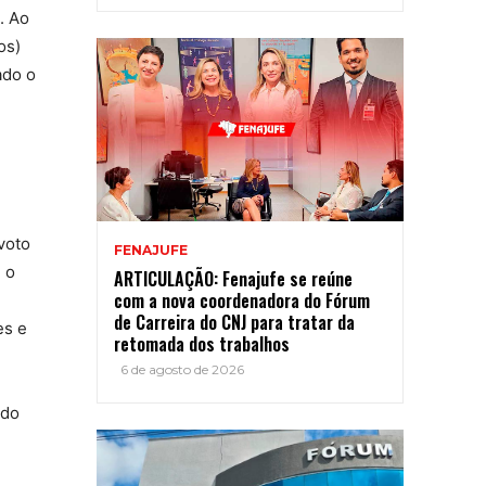
. Ao
os)
ado o
voto
FENAJUFE
 o
ARTICULAÇÃO: Fenajufe se reúne
com a nova coordenadora do Fórum
de Carreira do CNJ para tratar da
es e
retomada dos trabalhos
6 de agosto de 2026
 do