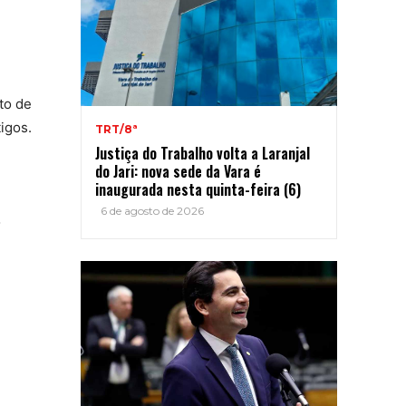
to de
igos.
TRT/8ª
e
Justiça do Trabalho volta a Laranjal
do Jari: nova sede da Vara é
inaugurada nesta quinta-feira (6)
6 de agosto de 2026
o