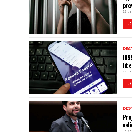
pre
28 de
LE
DES
INS
lib
22 de
LE
DES
Pro
val
14 de