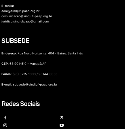
E-mails:
adm@sindjuf-paap.org.br
comunicacao@sindjuf-paap.org.br
juridico.sindjufpaap@gmail.com
SUBSEDE
Endereço:
Rua Novo Horizonte, 404 - Bairro: Santa Inês
CEP:
68.901-510 - Macapá/AP
Fones:
(96) 3225-1308 / 98144-0036
E-mail:
subsede@sindjuf-paap.org.br
Redes Sociais