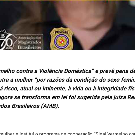
melho contra a Violência Doméstica” e prevê pena d
ntra a mulher “por razões da condição do sexo femi
risco, atual ou iminente, à vida ou à integridade fís
agora se transforma em lei foi sugerida pela juíza Re
ados Brasileiros (AMB).
 a mulher e institui o programa de cooperação “Sinal Vermelho co