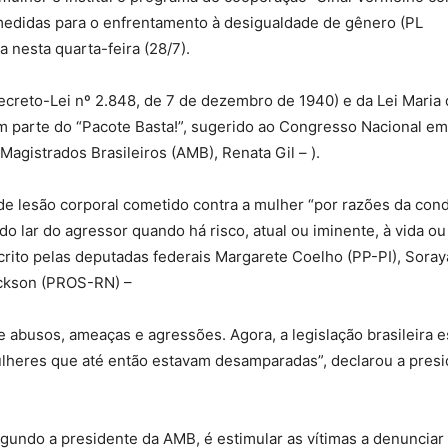
medidas para o enfrentamento à desigualdade de gênero (PL
 nesta quarta-feira (28/7).
ecreto-Lei nº 2.848, de 7 de dezembro de 1940) e da Lei Maria 
em parte do “Pacote Basta!”, sugerido ao Congresso Nacional em
agistrados Brasileiros (AMB), Renata Gil – ).
 de lesão corporal cometido contra a mulher “por razões da con
o lar do agressor quando há risco, atual ou iminente, à vida ou
scrito pelas deputadas federais Margarete Coelho (PP-PI), Soray
ickson (PROS-RN) –
de abusos, ameaças e agressões. Agora, a legislação brasileira e
ulheres que até então estavam desamparadas”, declarou a pres
gundo a presidente da AMB, é estimular as vítimas a denunciar