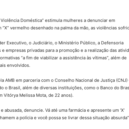
 Violência Doméstica” estimula mulheres a denunciar em
 “X” vermelho desenhado na palma da mão, as violências sofri
r Executivo, o Judiciário, o Ministério Público, a Defensoria
s e empresas privadas para a promoção e a realização das ativi
ativas “a fim de viabilizar a assistência às vítimas”, além de
ais envolvidos.
la AMB em parceria com o Conselho Nacional de Justiça (CNJ) 
o o Brasil, além de diversas instituições, como o Banco do Bras
m Vitórya Melissa Mota, de 22 anos).
 e abusada, denuncie. Vá até uma farmácia e apresente um ‘X’
amem a polícia e você possa se livrar dessa situação absurda”