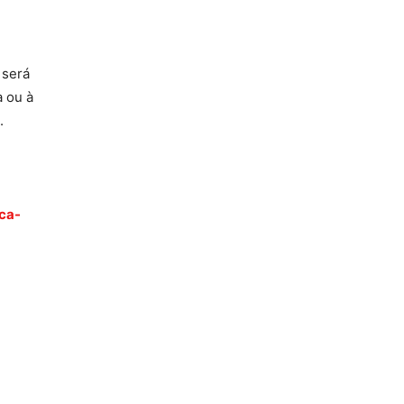
 será
a ou à
.
ica-