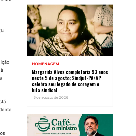
da
dição
HOMENAGEM
 à
Margarida Alves completaria 93 anos
neste 5 de agosto; Sindjuf-PA/AP
a
celebra seu legado de coragem e
luta sindical
5 de agosto de 2026
stá
idente
 os