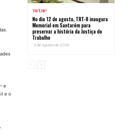
TRT/8ª
No dia 12 de agosto, TRT-8 inaugura
Memorial em Santarém para
das.
preservar a história da Justiça do
Trabalho
5 de agosto de 2026
dades
– e
il e o
,