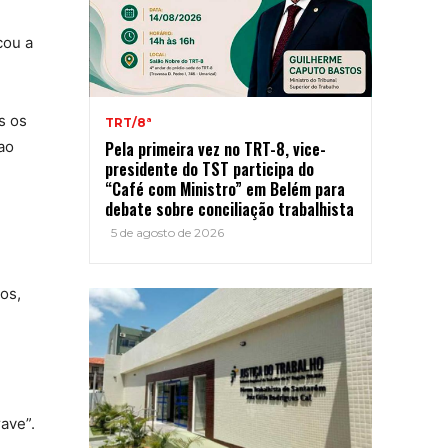
cou a
s os
TRT/8ª
ao
Pela primeira vez no TRT-8, vice-
presidente do TST participa do
“Café com Ministro” em Belém para
debate sobre conciliação trabalhista
5 de agosto de 2026
os,
ave”.