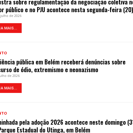
estra sobre regulamentação da negociação coletiva n
or público e no PJU acontece nesta segunda-feira (20
 julho de 2026
IA MAIS...
NTO
iência pública em Belém receberá denúncias sobre
curso de ódio, extremismo e neonazismo
julho de 2026
IA MAIS...
NTO
inhada pela adoção 2026 acontece neste domingo (3
Parque Estadual do Utinga, em Belém