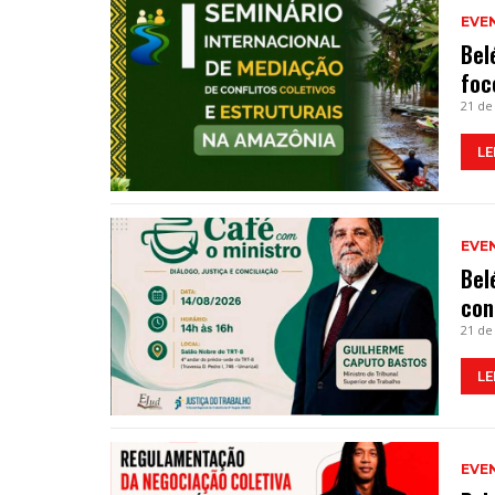
EVE
Bel
foc
21 de
LE
EVE
Bel
con
21 de
LE
EVE