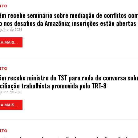
NTO
ém recebe seminário sobre mediação de conflitos co
o nos desafios da Amazônia; inscrições estão abertas
 julho de 2026
IA MAIS...
NTO
ém recebe ministro do TST para roda de conversa sob
ciliação trabalhista promovida pelo TRT-8
 julho de 2026
IA MAIS...
NTO