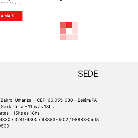
 maio de 2026
IA MAIS...
SEDE
 Bairro: Umarizal – CEP: 66.055-080 – Belém/PA
Sexta-feira – 11hs às 18hs
tas – 15hs às 18hs
-6330 / 3241-6300 / 98883-0502 / 98883-0503
0500