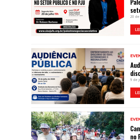
Pal
set
20 de
LE
EVE
Aud
dis
9 de 
LE
EVE
Cam
no 