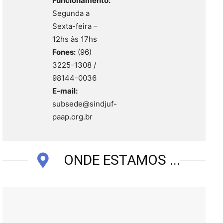
Funcionamento:
Segunda a
Sexta-feira –
12hs às 17hs
Fones:
(96)
3225-1308 /
98144-0036
E-mail:
subsede@sindjuf-
paap.org.br
ONDE ESTAMOS ...