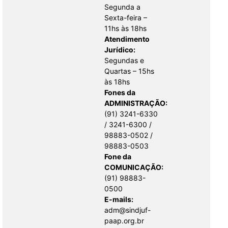
Segunda a
Sexta-feira –
11hs às 18hs
Atendimento
Jurídico:
Segundas e
Quartas – 15hs
às 18hs
Fones da
ADMINISTRAÇÃO:
(91) 3241-6330
/ 3241-6300 /
98883-0502 /
98883-0503
Fone da
COMUNICAÇÃO:
(91) 98883-
0500
E-mails:
adm@sindjuf-
paap.org.br