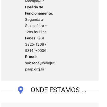
Macapá/AP
Horário de
Funcionamento:
Segunda a
Sexta-feira –
12hs às 17hs
Fones:
(96)
3225-1308 /
98144-0036
E-mail:
subsede@sindjuf-
paap.org.br
ONDE ESTAMOS ...