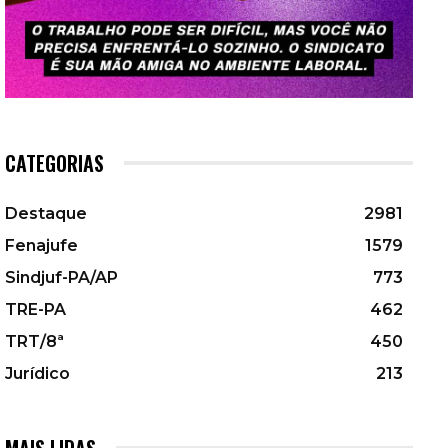
CATEGORIAS
Destaque
2981
Fenajufe
1579
Sindjuf-PA/AP
773
TRE-PA
462
TRT/8ª
450
Jurídico
213
MAIS LIDAS