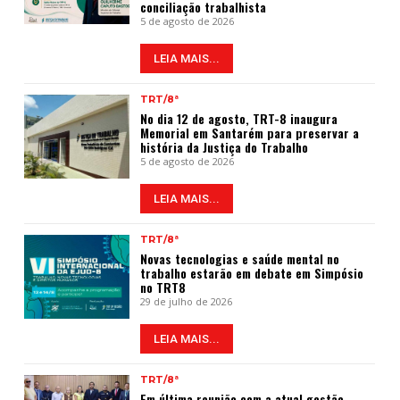
conciliação trabalhista
5 de agosto de 2026
LEIA MAIS...
TRT/8ª
No dia 12 de agosto, TRT-8 inaugura
Memorial em Santarém para preservar a
história da Justiça do Trabalho
5 de agosto de 2026
LEIA MAIS...
TRT/8ª
Novas tecnologias e saúde mental no
trabalho estarão em debate em Simpósio
no TRT8
29 de julho de 2026
LEIA MAIS...
TRT/8ª
Em última reunião com a atual gestão,