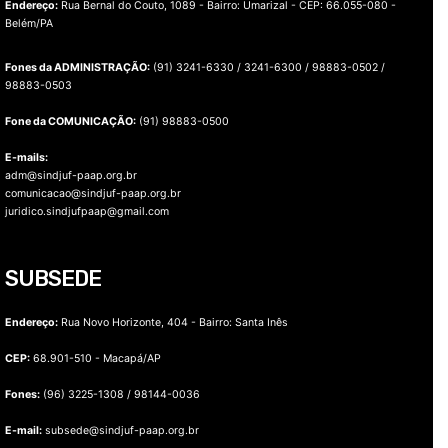
Endereço:
Rua Bernal do Couto, 1089 - Bairro: Umarizal -
CEP: 66.055-080 -
Belém/PA
Fones da ADMINISTRAÇÃO:
(91) 3241-6330 / 3241-6300 / 98883-0502 /
98883-0503
Fone da COMUNICAÇÃO:
(91) 98883-0500
E-mails:
adm@sindjuf-paap.org.br
comunicacao@sindjuf-paap.org.br
juridico.sindjufpaap@gmail.com
SUBSEDE
Endereço:
Rua Novo Horizonte, 404 - Bairro: Santa Inês
CEP:
68.901-510 - Macapá/AP
Fones:
(96) 3225-1308 / 98144-0036
E-mail:
subsede@sindjuf-paap.org.br