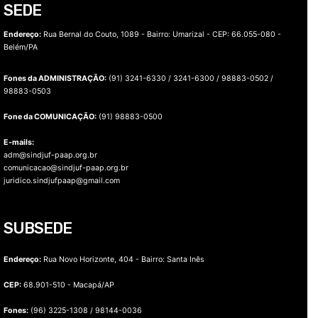
SEDE
Endereço:
Rua Bernal do Couto, 1089 - Bairro: Umarizal -
CEP: 66.055-080 -
Belém/PA
Fones da ADMINISTRAÇÃO:
(91) 3241-6330 / 3241-6300 / 98883-0502 /
98883-0503
Fone da COMUNICAÇÃO:
(91) 98883-0500
E-mails:
adm@sindjuf-paap.org.br
comunicacao@sindjuf-paap.org.br
juridico.sindjufpaap@gmail.com
SUBSEDE
Endereço:
Rua Novo Horizonte, 404 - Bairro: Santa Inês
CEP:
68.901-510 - Macapá/AP
Fones:
(96) 3225-1308 / 98144-0036