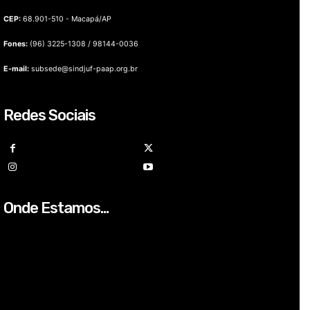
CEP:
68.901-510 - Macapá/AP
Fones:
(96) 3225-1308 / 98144-0036
E-mail:
subsede@sindjuf-paap.org.br
Redes Sociais
Onde Estamos...