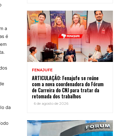
o
om a
as é
quem
ta.
ados
FENAJUFE
ARTICULAÇÃO: Fenajufe se reúne
com a nova coordenadora do Fórum
de
de Carreira do CNJ para tratar da
retomada dos trabalhos
6 de agosto de 2026
lo da
íodo