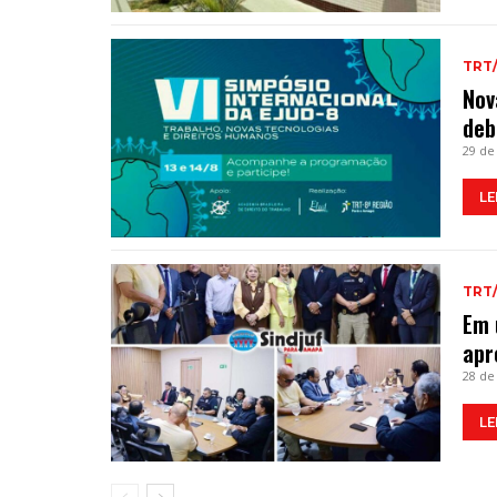
TRT
Nov
deb
29 de
LE
TRT
Em 
apr
28 de
LE