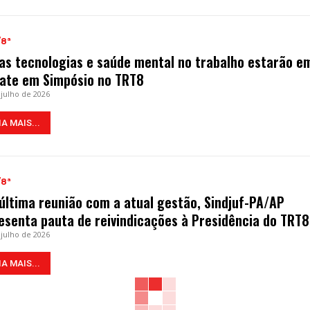
/8ª
as tecnologias e saúde mental no trabalho estarão e
ate em Simpósio no TRT8
 julho de 2026
IA MAIS...
/8ª
última reunião com a atual gestão, Sindjuf-PA/AP
esenta pauta de reivindicações à Presidência do TRT8
 julho de 2026
IA MAIS...