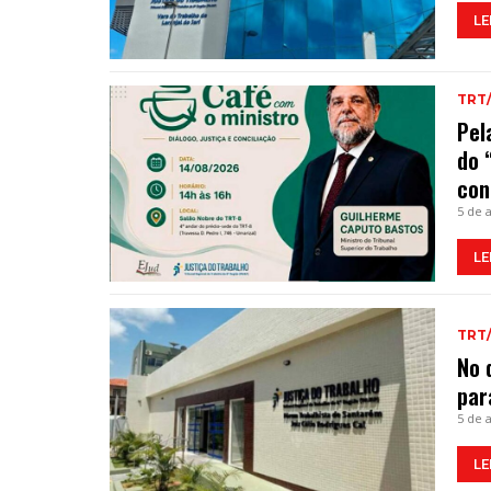
LE
TRT
Pel
do 
con
5 de 
LE
TRT
No 
par
5 de 
LE