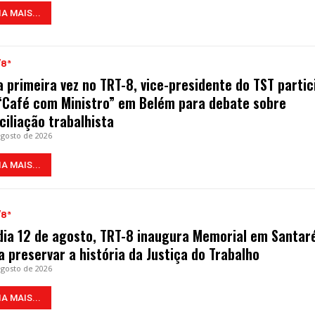
IA MAIS...
/8ª
a primeira vez no TRT-8, vice-presidente do TST partic
“Café com Ministro” em Belém para debate sobre
ciliação trabalhista
agosto de 2026
IA MAIS...
/8ª
dia 12 de agosto, TRT-8 inaugura Memorial em Santa
a preservar a história da Justiça do Trabalho
agosto de 2026
IA MAIS...