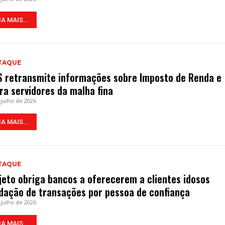
IA MAIS...
TAQUE
S retransmite informações sobre Imposto de Renda e
era servidores da malha fina
 julho de 2026
IA MAIS...
TAQUE
jeto obriga bancos a oferecerem a clientes idosos
idação de transações por pessoa de confiança
 julho de 2026
IA MAIS...