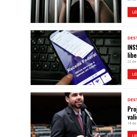
LE
DES
INS
lib
22 de
LE
DES
Pro
val
14 de
LE