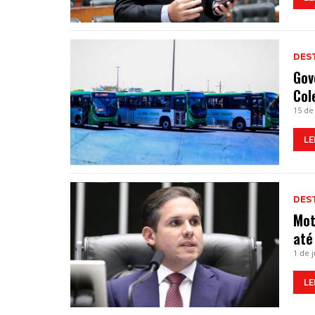
DES
Gov
Col
15 de
LE
DES
Mot
até
1 de 
LE