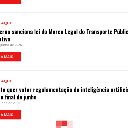
TAQUE
erno sanciona lei do Marco Legal do Transporte Públi
etivo
 junho de 2026
IA MAIS...
TAQUE
ta quer votar regulamentação da inteligência artifici
 o final de junho
junho de 2026
IA MAIS...