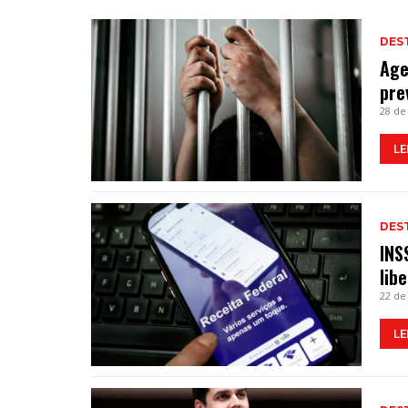
DES
Age
pre
28 de
LE
DES
INS
lib
22 de
LE