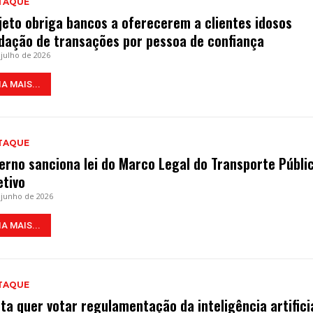
TAQUE
jeto obriga bancos a oferecerem a clientes idosos
idação de transações por pessoa de confiança
 julho de 2026
IA MAIS...
TAQUE
erno sanciona lei do Marco Legal do Transporte Públi
etivo
 junho de 2026
IA MAIS...
TAQUE
ta quer votar regulamentação da inteligência artifici