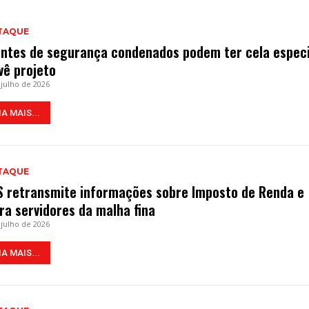
TAQUE
ntes de segurança condenados podem ter cela especi
vê projeto
 julho de 2026
IA MAIS...
TAQUE
S retransmite informações sobre Imposto de Renda e
era servidores da malha fina
 julho de 2026
IA MAIS...